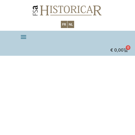
FR
NL
0
€
0,00